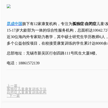
昆成中国
旗下有12家康复机构，专注为
孤独症
\
自闭症
儿童\
15-17岁大龄部为一体的综合性服务机构，总面积达10042
近30位海内外专家助力教学，其中硕士研究生学历教师6人
多个公益创投项目，在校接受康复训练的学生累计达8000
总部地址：无锡市新吴区行创四路111号民生大厦8楼。
电话：18861572139
上一篇
:
孤独症儿童康复训练方法
自闭症儿童康复训练机构
:
下一篇