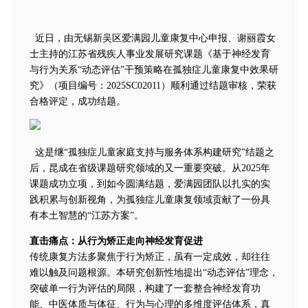
近日，由无锡新吴区爱满园儿童康复中心申报、谢丽霞女
士主持的江苏省残疾人事业发展研究课题《基于神经发育
与行为关系“动态评估”干预策略在孤独症儿童康复中效果研
究》（项目编号：2025SC02011）顺利通过结题审核，荣获
合格评定，成功结题。
这是继“孤独症儿童家庭支持与服务体系构建研究”结题之
后，昆成在省级课题研究领域的又一重要突破。从2025年
课题成功立项，到如今圆满结题，爱满园团队以扎实的实
践积累与创新视角，为孤独症儿童康复领域贡献了一份具
有本土智慧的“江苏方案”。
直击痛点：从行为矫正走向神经发育促进
传统康复方法多聚焦于行为矫正，虽有一定成效，却往往
难以触及问题根源。本研究创新性地提出“动态评估”理念，
突破单一行为评估的局限，构建了一套整合神经发育功
能、中医体质与体征、行为与心理的多维度评估体系，真