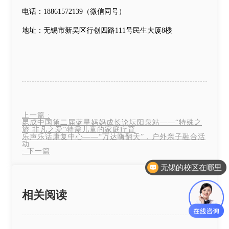
电话：18861572139（微信同号）
地址：无锡市新吴区行创四路111号民生大厦8楼
上一篇
:
昆成中国第二届蓝星妈妈成长论坛阳泉站——“特殊之
旅 非凡之爱”特需儿童的家庭疗育
乐声乐话康复中心——“万达嗨翻天”，户外亲子融合活
动
:
下一篇
无锡的校区在哪里
相关阅读